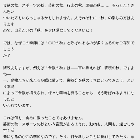
食欲の秋、スポーツの秋、芸術の秋、行楽の秋、読書の秋……、もっとたくさ
ん思い
ついた方もいらっしゃるかもしれません。人それぞれに「秋」の楽しみ方はあ
ります
ので、自分だけの「秋」をぜひ謳歌してくださいね！
では、なぜこの季節には「〇〇の秋」と呼ばれるものが多くあるのかご存知で
しょう
か？
諸説ありますが、例えば「食欲の秋」は――言い換えれば「収穫の秋」ですよ
ね―
―、動物たちが来たる冬眠に備えて、栄養分を秋のうちにとっておこう、とい
う本能
によって食欲が増長され、様々な獲物を狩ることから、そう呼ばれるようにな
ったと
いわれています。
これは何も、食欲に限ったことではありません。
芸術の秋、スポーツの秋という言葉があるように、動物も、人間も、過ごしや
すく活
発になるのがこの季節なのです。そう、何か新しいことに挑戦してみたり、寒