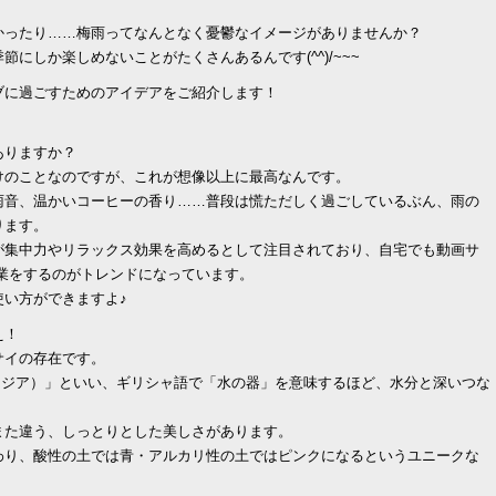
かったり……梅雨ってなんとなく憂鬱なイメージがありませんか？
にしか楽しめないことがたくさんあるんです(^^)/~~~
ブに過ごすためのアイデアをご紹介します！
ありますか？
けのことなのですが、これが想像以上に最高なんです。
雨音、温かいコーヒーの香り……普段は慌ただしく過ごしているぶん、雨の
ります。
が集中力やリラックス効果を高めるとして注目されており、自宅でも動画サ
業をするのがトレンドになっています。
い方ができますよ♪
え！
サイの存在です。
ドランジア）」といい、ギリシャ語で「水の器」を意味するほど、水分と深いつな
また違う、しっとりとした美しさがあります。
わり、酸性の土では青・アルカリ性の土ではピンクになるというユニークな