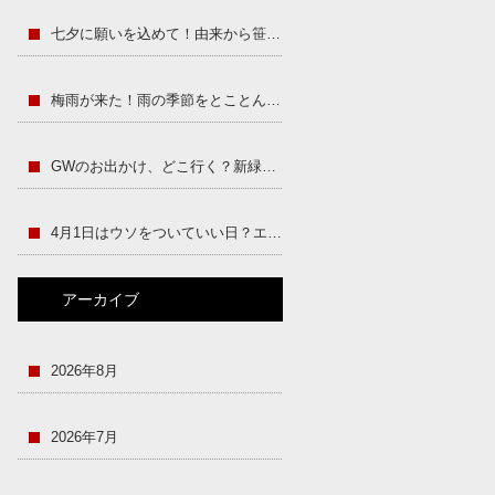
七夕に願いを込めて！由来から笹飾りの豆知識まで
梅雨が来た！雨の季節をとことん楽しむ方法
GWのお出かけ、どこ行く？新緑シーズンをもっと楽しむヒント集
4月1日はウソをついていい日？エイプリルフールの歴史と世界の仕掛けまとめ
アーカイブ
2026年8月
2026年7月