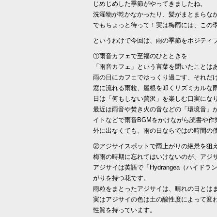
じめじめした季節がやってきましたね。
洗濯物が乾かなかったり、髪がまとまらな
でもちょっと待って！実は梅雨には、この季節
というわけで今回は、雨の季節をポジティ
①雨音カフェで至福のひとときを
「雨音カフェ」という言葉を聞いたことは
雨の日にカフェでゆっくり過ごす、それだ
窓に流れる雨粒、屋根を叩くリズミカルな
日は「何もしない贅沢」を楽しむ口実にな
最近は雨音や焚き火の音などの「環境音」
イトなどで雨音BGMをかけながら読書や作
外に出なくても、雨の日ならではの時間の使
②アジサイスポットで雨上がりの絶景を狙
梅雨の時期に忘れてはいけないのが、アジ
アジサイは英語で「Hydrangea（ハイ
がりを持つ花です。
雨粒をまとったアジサイは、晴れの日とは
実はアジサイの色は土の酸性度によって変
性質を持っています。