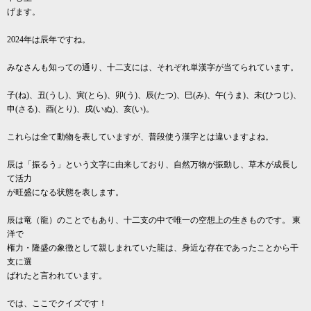
げます。
2024年は辰年ですね。
みなさんも知っての通り、十二支には、それぞれ単漢字が当てられています。
子(ね)、丑(うし)、寅(とら)、卯(う)、辰(たつ)、巳(み)、午(うま)、未(ひつじ)、
申(さる)、酉(とり)、戌(いぬ)、亥(い)。
これらは全て動物を表していますが、普段使う漢字とは違いますよね。
辰は「振るう」という文字に由来しており、自然万物が振動し、草木が成長し
て活力
が旺盛になる状態を表します。
辰は竜（龍）のことでもあり、十二支の中で唯一の空想上の生きものです。 東
洋で
権力・隆盛の象徴として親しまれていた龍は、身近な存在であったことから干
支に選
ばれたと言われています。
では、ここでクイズです！