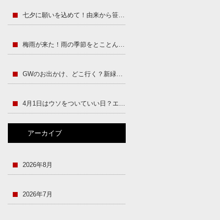
七夕に願いを込めて！由来から笹飾りの豆知識まで
梅雨が来た！雨の季節をとことん楽しむ方法
GWのお出かけ、どこ行く？新緑シーズンをもっと楽しむヒント集
4月1日はウソをついていい日？エイプリルフールの歴史と世界の仕掛けまとめ
アーカイブ
2026年8月
2026年7月