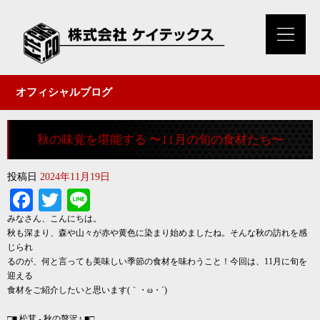
オフィシャルブログ
秋の味覚を堪能する 〜11月の旬の食材たち〜
投稿日
2024年11月19日
Facebook
Twitter
Line
みなさん、こんにちは。
秋も深まり、森や山々が赤や黄色に染まり始めましたね。そんな秋の訪れを感
じられ
るのが、何と言っても美味しい季節の食材を味わうこと！今回は、11月に旬を
迎える
食材をご紹介したいと思います(｀・ω・´)ゞ
□■ 松茸 - 秋の贅沢♪ ■□