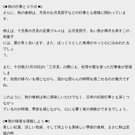
□■ 秋の行事とコラボ ■□
さらに、秋の食材は、月見やお月見団子などの行事とも密接に関わっていま
す。
例えば、十五夜の月見の定番グルメは、お月見団子。丸い形が満月を表すこの
和菓子
には、栗が良く合います。また、ほっくりとした食感がホッと心に沁みわたる
でしょ
う。
また、十日夜(11月10日)の「三月見」の際にも、松茸や栗を使った行事食が登場
しま
す。自然の移ろいを感じながら、温かな団らんの時間を過ごせるのが魅力です
ね。
このように、秋の食材は単に美味しいだけでなく、日本の伝統行事とも深くつ
ながっ
ているのが特徴。季節を感じながら、心にも響く食の体験ができるでしょう。
□■ 秋の味覚を堪能しよう ■□
美しい紅葉、涼しい気候、そして何よりも美味しい季節の食材。まさに秋は至
福の時