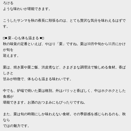
ろける
ような味わいが堪能できます。
こうしたサンマを秋の夜長に頬張るのは、とても贅沢な気分を味わえるはずで
す。
□■ 栗 - 心も体も温まる ■□
秋の味覚の定番といえば、やはり「栗」ですね。栗は10月中旬から11月にかけ
が旬を
迎えます。
栗は、焼き栗や栗ご飯、渋皮煮など、さまざまな調理法で愉しめる食材。香ば
しさと
甘みが特徴で、体も心も温まる味わいです。
中でも、炉端で焼いた栗は格別。外はパリッと香ばしく、中はホクホクとした
食感が
堪能できます。お酒のおつまみにもぴったりですね。
また、栗は旬の時期にしか味わえない食材。その季節感を感じられるのも、秋
なら
ではの魅力です。