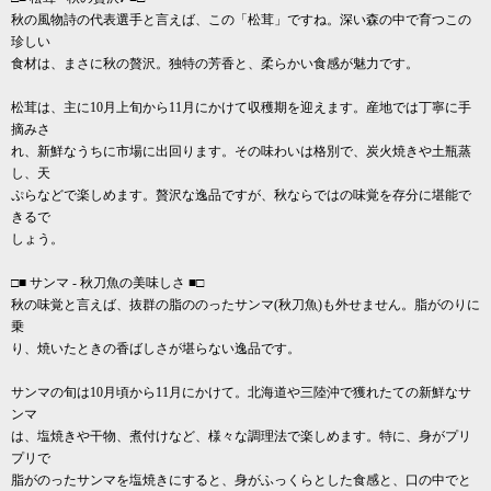
秋の風物詩の代表選手と言えば、この「松茸」ですね。深い森の中で育つこの
珍しい
食材は、まさに秋の贅沢。独特の芳香と、柔らかい食感が魅力です。
松茸は、主に10月上旬から11月にかけて収穫期を迎えます。産地では丁寧に手
摘みさ
れ、新鮮なうちに市場に出回ります。その味わいは格別で、炭火焼きや土瓶蒸
し、天
ぷらなどで楽しめます。贅沢な逸品ですが、秋ならではの味覚を存分に堪能で
きるで
しょう。
□■ サンマ - 秋刀魚の美味しさ ■□
秋の味覚と言えば、抜群の脂ののったサンマ(秋刀魚)も外せません。脂がのりに
乗
り、焼いたときの香ばしさが堪らない逸品です。
サンマの旬は10月頃から11月にかけて。北海道や三陸沖で獲れたての新鮮なサ
ンマ
は、塩焼きや干物、煮付けなど、様々な調理法で楽しめます。特に、身がプリ
プリで
脂がのったサンマを塩焼きにすると、身がふっくらとした食感と、口の中でと