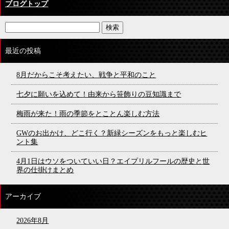
ブログトップ
最近の投稿
8月だからこそ考えたい、戦争と平和のこと
七夕に願いを込めて！由来から笹飾りの豆知識まで
梅雨が来た！雨の季節をとことん楽しむ方法
GWのお出かけ、どこ行く？新緑シーズンをもっと楽しむヒ
ント集
4月1日はウソをついていい日？エイプリルフールの歴史と世
界の仕掛けまとめ
アーカイブ
2026年8月