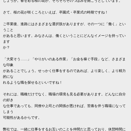
しょうか。春を彩る桜の花が、そろそろそのつぼみを開こうとしています。
さて、桜の花が咲くころといえば、卒園式・卒業式の時期ですね！
ご卒業後、進路にはさまざまな選択肢がありますが、その一つに「働く」とい
うこと
があると思います。みなさんは、働くということにどんなイメージを持ってい
ます
か？
「大変そう……」「やりがいのある作業」「お金を稼ぐ手段」など、さまざま
な印象
があることでしょう。せっかく仕事をするのであれば、より楽しく、より精力
的にな
れるような職を探せるといいですね！
それには、職種だけでなく、職場の環境も見る必要があります。どんなに自分
の好き
な仕事であっても、同僚や上司との関係が悪ければ、苦痛を伴う職場になって
しまう
可能性があるからです。
弊社では、一緒に仕事をするお互いのことを仲間だと思っており、休憩時間に